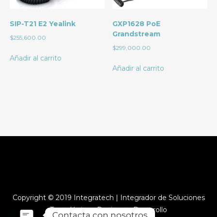
SIP-T21 E2 Yealink
GXP1628 PoE
Grandstream
$
255,600.00
$
299,000.00
Añadir al carrito
Añadir al carrito
Copyright © 2019 Integratech | Integrador de Soluciones
Tecnológicas. Pagina en Desarrollo
Contacta con nosotros