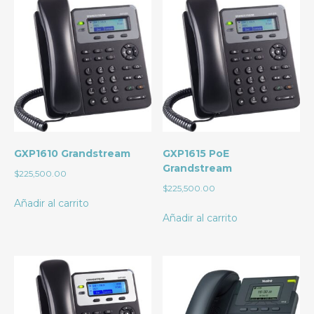
GXP1610 Grandstream
GXP1615 PoE
Grandstream
$
225,500.00
$
225,500.00
Añadir al carrito
Añadir al carrito