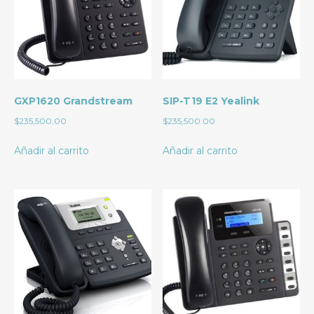
GXP1620 Grandstream
SIP-T19 E2 Yealink
$
235,500.00
$
235,500.00
Añadir al carrito
Añadir al carrito